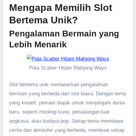
Mengapa Memilih Slot
Bertema Unik?
Pengalaman Bermain yang
Lebih Menarik
Pola Scatter Hitam Mahjong Ways
Slot bertema unik menawarkan pengalaman
bermain yang berbeda dari slot biasa. Dengan tema
yang kreatif, pemain diajak untuk menjelajahi dunia
baru, seperti mitologi kuno, petualangan luar
angkasa, atau budaya pop. Setiap tema membawa
cerita dan atmosfer yang berbeda, membuat setiap