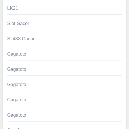
LK21
Slot Gacor
Slot88 Gacor
Gagatoto
Gagatoto
Gagatoto
Gagatoto
Gagatoto