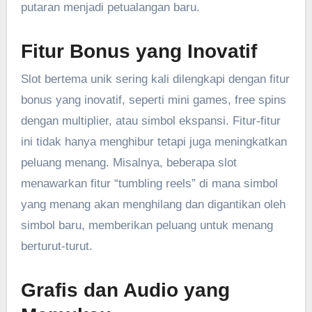
putaran menjadi petualangan baru.
Fitur Bonus yang Inovatif
Slot bertema unik sering kali dilengkapi dengan fitur
bonus yang inovatif, seperti mini games, free spins
dengan multiplier, atau simbol ekspansi. Fitur-fitur
ini tidak hanya menghibur tetapi juga meningkatkan
peluang menang. Misalnya, beberapa slot
menawarkan fitur “tumbling reels” di mana simbol
yang menang akan menghilang dan digantikan oleh
simbol baru, memberikan peluang untuk menang
berturut-turut.
Grafis dan Audio yang