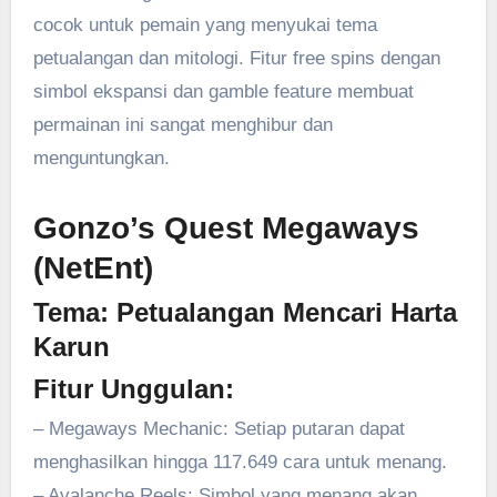
cocok untuk pemain yang menyukai tema
petualangan dan mitologi. Fitur free spins dengan
simbol ekspansi dan gamble feature membuat
permainan ini sangat menghibur dan
menguntungkan.
Gonzo’s Quest Megaways
(NetEnt)
Tema: Petualangan Mencari Harta
Karun
Fitur Unggulan:
– Megaways Mechanic: Setiap putaran dapat
menghasilkan hingga 117.649 cara untuk menang.
– Avalanche Reels: Simbol yang menang akan