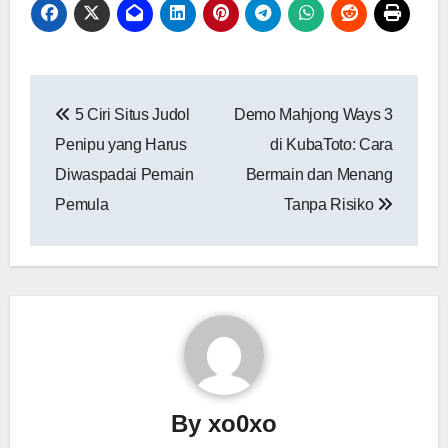
Post
5 Ciri Situs Judol
Demo Mahjong Ways 3
navigation
Penipu yang Harus
di KubaToto: Cara
Diwaspadai Pemain
Bermain dan Menang
Pemula
Tanpa Risiko
By
xo0xo