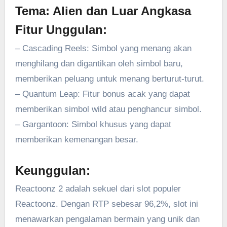
Tema: Alien dan Luar Angkasa
Fitur Unggulan:
– Cascading Reels: Simbol yang menang akan
menghilang dan digantikan oleh simbol baru,
memberikan peluang untuk menang berturut-turut.
– Quantum Leap: Fitur bonus acak yang dapat
memberikan simbol wild atau penghancur simbol.
– Gargantoon: Simbol khusus yang dapat
memberikan kemenangan besar.
Keunggulan:
Reactoonz 2 adalah sekuel dari slot populer
Reactoonz. Dengan RTP sebesar 96,2%, slot ini
menawarkan pengalaman bermain yang unik dan