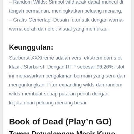
– Random Wilds: Simbol wild acak dapat muncul di
tengah permainan, meningkatkan peluang menang.
– Grafis Gemerlap: Desain futuristik dengan warna-
warna cerah dan efek visual yang memukau.
Keunggulan:
Starburst XXXtreme adalah versi ekstrem dari slot
klasik Starburst. Dengan RTP sebesar 96,26%, slot
ini menawarkan pengalaman bermain yang seru dan
menguntungkan. Fitur expanding wilds dan random
wilds membuat setiap putaran penuh dengan
kejutan dan peluang menang besar.
Book of Dead (Play’n GO)
Tema: Petualangan Mesir Kuno