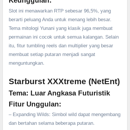
Keunggulan:
Slot ini menawarkan RTP sebesar 96,5%, yang
berarti peluang Anda untuk menang lebih besar.
Tema mitologi Yunani yang klasik juga membuat
permainan ini cocok untuk semua kalangan. Selain
itu, fitur tumbling reels dan multiplier yang besar
membuat setiap putaran menjadi sangat
menguntungkan.
Starburst XXXtreme (NetEnt)
Tema: Luar Angkasa Futuristik
Fitur Unggulan:
– Expanding Wilds: Simbol wild dapat mengembang
dan bertahan selama beberapa putaran.