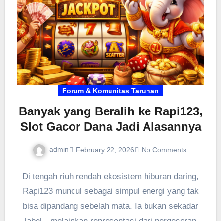
Forum & Komunitas Taruhan
Banyak yang Beralih ke Rapi123,
Slot Gacor Dana Jadi Alasannya
admin
February 22, 2026
No Comments
Di tengah riuh rendah ekosistem hiburan daring,
Rapi123 muncul sebagai simpul energi yang tak
bisa dipandang sebelah mata. Ia bukan sekadar
label—melainkan representasi dari pergeseran