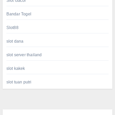
Slot Gacor
Bandar Togel
Slot88
slot dana
slot server thailand
slot kakek
slot tuan putri