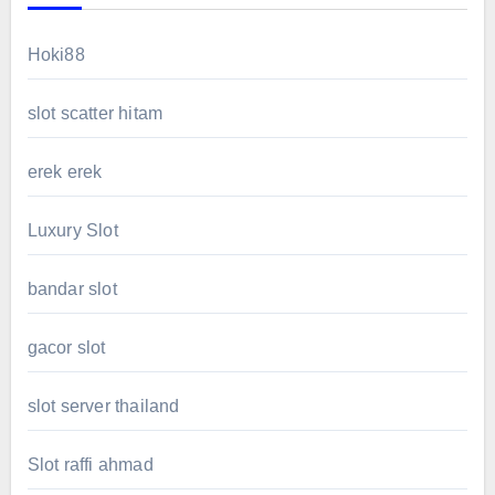
Hoki88
slot scatter hitam
erek erek
Luxury Slot
bandar slot
gacor slot
slot server thailand
Slot raffi ahmad