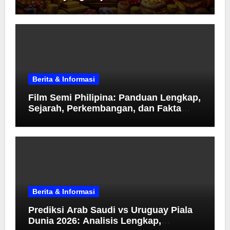
Berita & Informasi
Film Semi Philipina: Panduan Lengkap,
Sejarah, Perkembangan, dan Fakta
yang Perlu Diketahui
Berita & Informasi
Prediksi Arab Saudi vs Uruguay Piala
Dunia 2026: Analisis Lengkap,