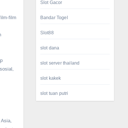
Slot Gacor
ilm-film
Bandar Togel
Slot88
n
slot dana
ap
slot server thailand
sosial,
slot kakek
slot tuan putri
 Asia,