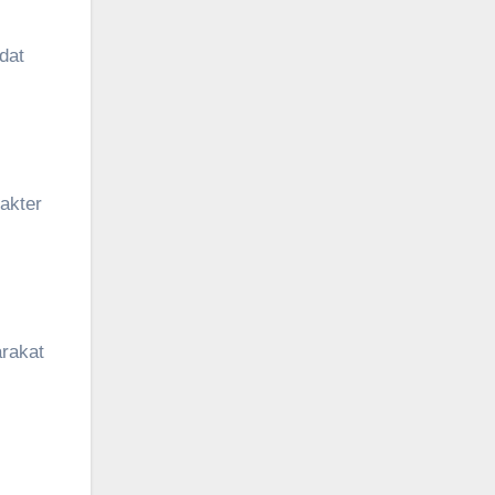
dat
akter
arakat