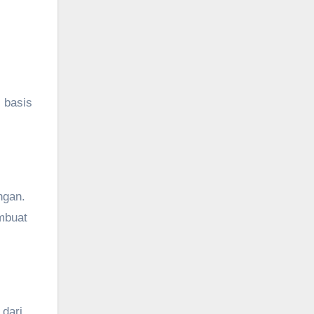
,
i basis
ngan.
mbuat
 dari