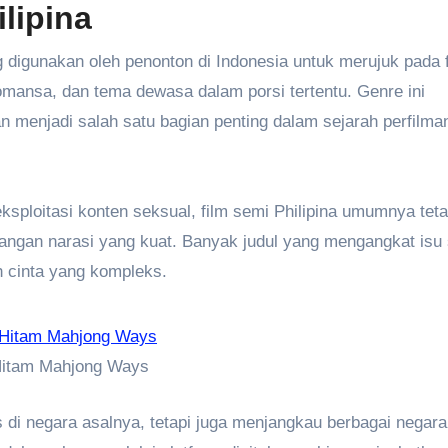
lipina
 digunakan oleh penonton di Indonesia untuk merujuk pada f
mansa, dan tema dewasa dalam porsi tertentu. Genre ini
 menjadi salah satu bagian penting dalam sejarah perfilma
sploitasi konten seksual, film semi Philipina umumnya tet
mbangan narasi yang kuat. Banyak judul yang mengangkat isu 
h cinta yang kompleks.
 Hitam Mahjong Ways
as di negara asalnya, tetapi juga menjangkau berbagai negara