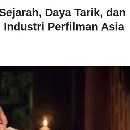
Sejarah, Daya Tarik, dan
Industri Perfilman Asia