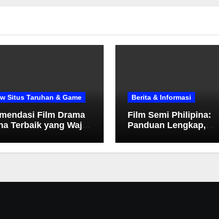
w Situs Taruhan & Game
Berita & Informasi
mendasi Film Drama
Film Semi Philipina:
ina Terbaik yang Wajib
Panduan Lengkap,
ton
Sejarah, Perkembang
dan Fakta yang Perlu
Diketahui