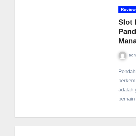
Review
Slot
Pand
Mana
adm
Pendahu
berkemb
adalah 
pemain 