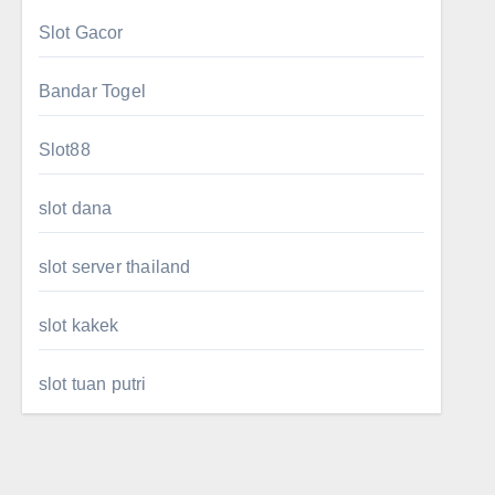
Slot Gacor
Bandar Togel
Slot88
slot dana
slot server thailand
slot kakek
slot tuan putri