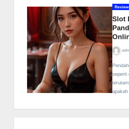
Review
Slot
Pand
Onli
adm
Pendahu
seperti
terutam
apakah