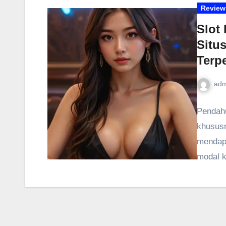
Review
Slot
Situ
Terp
adm
Pendahu
khususn
mendapa
modal k