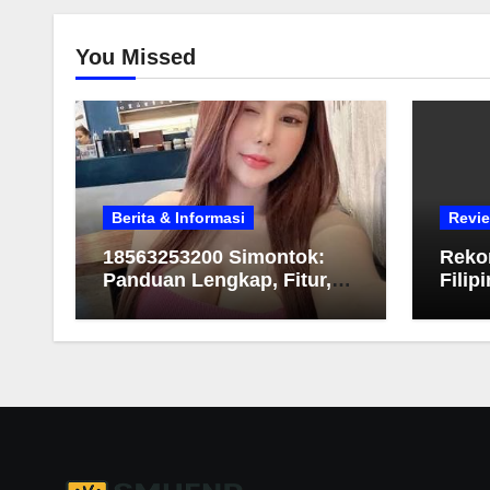
You Missed
Berita & Informasi
Revie
18563253200 Simontok:
Reko
Panduan Lengkap, Fitur,
Filip
Keamanan, dan Informasi
Diton
Penting yang Perlu
Diketahui