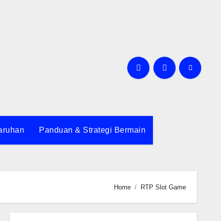
aruhan
Panduan & Strategi Bermain
Home
RTP Slot Game