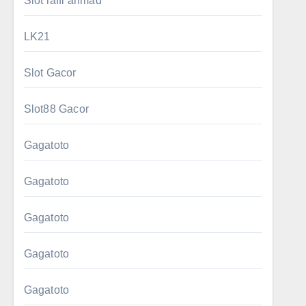
Slot raffi ahmad
LK21
Slot Gacor
Slot88 Gacor
Gagatoto
Gagatoto
Gagatoto
Gagatoto
Gagatoto