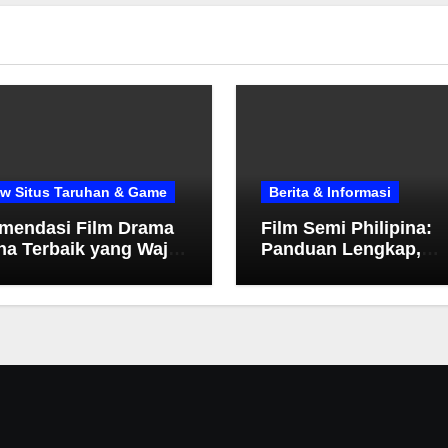
w Situs Taruhan & Game
Berita & Informasi
mendasi Film Drama
Film Semi Philipina:
ina Terbaik yang Wajib
Panduan Lengkap,
ton
Sejarah, Perkembang
dan Fakta yang Perlu
Diketahui