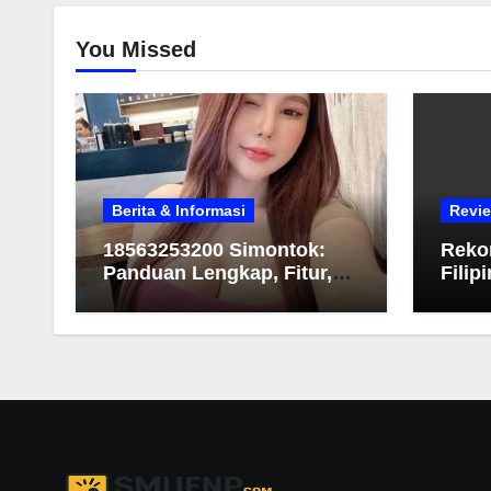
You Missed
Berita & Informasi
Revie
18563253200 Simontok:
Reko
Panduan Lengkap, Fitur,
Filip
Keamanan, dan Informasi
Diton
Penting yang Perlu
Diketahui