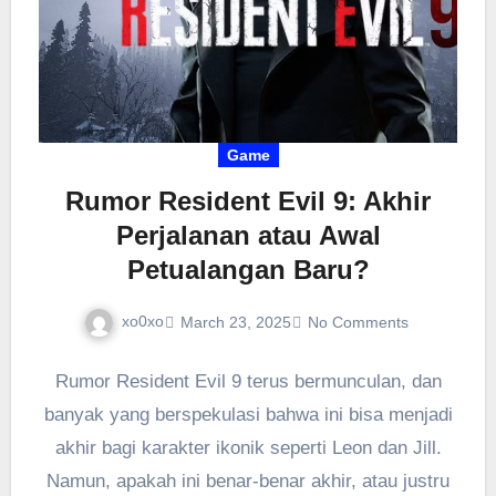
Game
Rumor Resident Evil 9: Akhir
Perjalanan atau Awal
Petualangan Baru?
xo0xo
March 23, 2025
No Comments
Rumor Resident Evil 9 terus bermunculan, dan
banyak yang berspekulasi bahwa ini bisa menjadi
akhir bagi karakter ikonik seperti Leon dan Jill.
Namun, apakah ini benar-benar akhir, atau justru