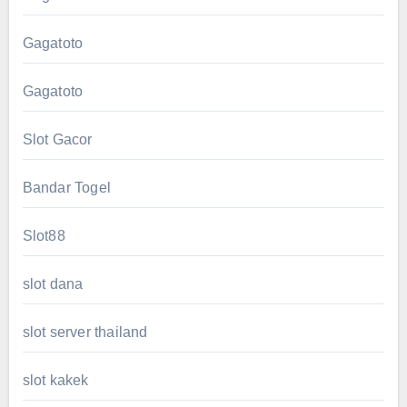
Gagatoto
Gagatoto
Slot Gacor
Bandar Togel
Slot88
slot dana
slot server thailand
slot kakek