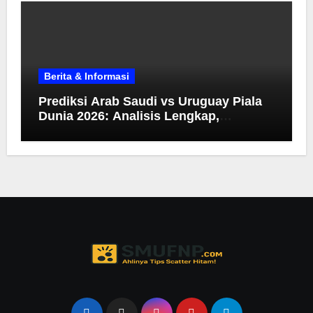
Berita & Informasi
Prediksi Arab Saudi vs Uruguay Piala
Dunia 2026: Analisis Lengkap,
Susunan Pemain, Head to Head, dan
Prediksi Skor Terbaru