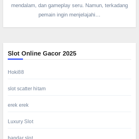
mendalam, dan gameplay seru. Namun, terkadang
pemain ingin menjelajahi…
Slot Online Gacor 2025
Hoki88
slot scatter hitam
erek erek
Luxury Slot
bandar slot