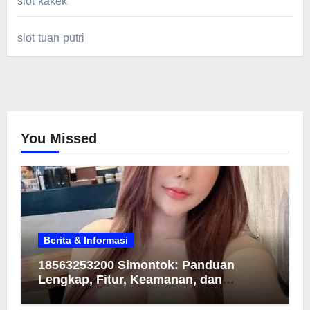
slot kakek
slot tuan putri
You Missed
Berita & Informasi
18563253200 Simontok: Panduan
Lengkap, Fitur, Keamanan, dan
Informasi Penting yang Perlu Diketahui