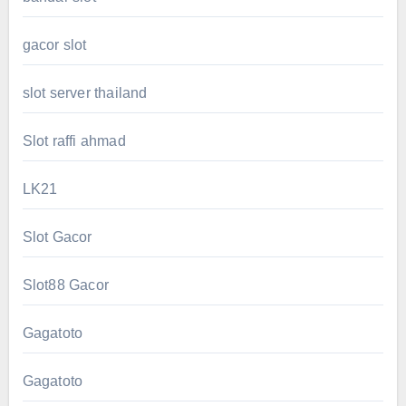
gacor slot
slot server thailand
Slot raffi ahmad
LK21
Slot Gacor
Slot88 Gacor
Gagatoto
Gagatoto