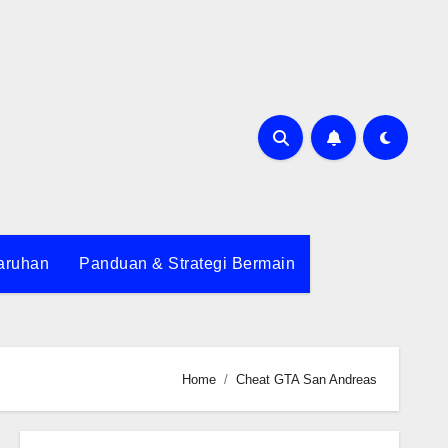
aruhan
Panduan & Strategi Bermain
Home
Cheat GTA San Andreas