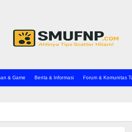
uhan & Game
Berita & Informasi
Forum & Komunitas T