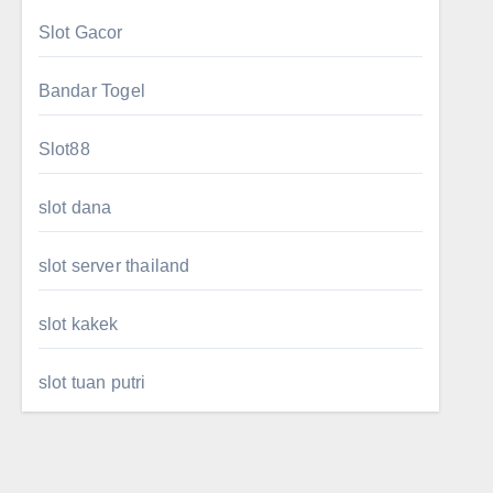
Slot Gacor
Bandar Togel
Slot88
slot dana
slot server thailand
slot kakek
slot tuan putri