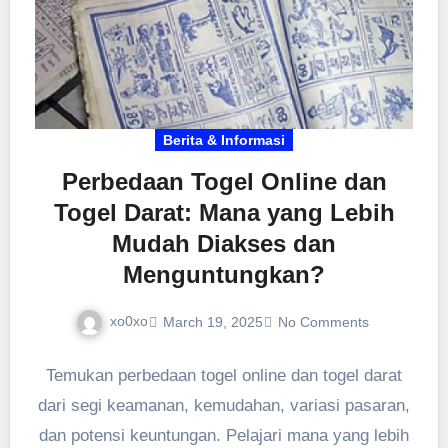
Berita & Informasi
Perbedaan Togel Online dan
Togel Darat: Mana yang Lebih
Mudah Diakses dan
Menguntungkan?
xo0xo
March 19, 2025
No Comments
Temukan perbedaan togel online dan togel darat
dari segi keamanan, kemudahan, variasi pasaran,
dan potensi keuntungan. Pelajari mana yang lebih