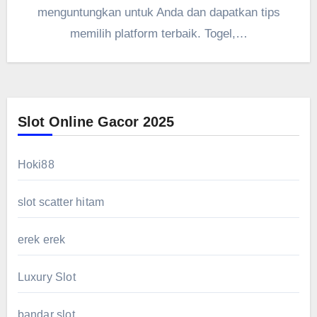
menguntungkan untuk Anda dan dapatkan tips
memilih platform terbaik. Togel,…
Slot Online Gacor 2025
Hoki88
slot scatter hitam
erek erek
Luxury Slot
bandar slot