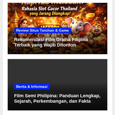
Review Situs Taruhan & Game
Rekomendasi Film Drama Filipina
Terbaik yang Wajib Ditonton
Berita & Informasi
Film Semi Philipina: Panduan Lengkap,
Sejarah, Perkembangan, dan Fakta
yang Perlu Diketahui