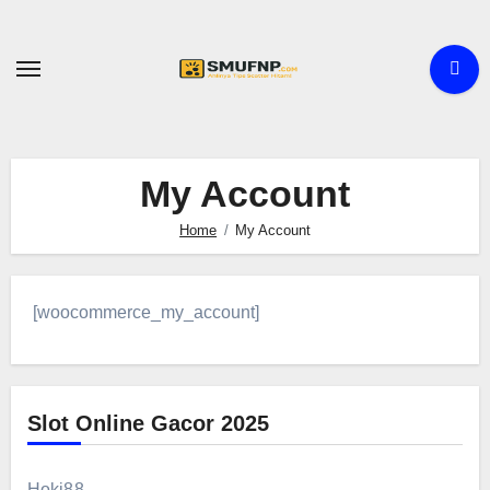
Skip
to
content
My Account
Home
My Account
[woocommerce_my_account]
Slot Online Gacor 2025
Hoki88