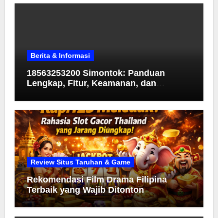
Berita & Informasi
18563253200 Simontok: Panduan
Lengkap, Fitur, Keamanan, dan
Informasi Penting yang Perlu Diketahui
Review Situs Taruhan & Game
Rekomendasi Film Drama Filipina
Terbaik yang Wajib Ditonton