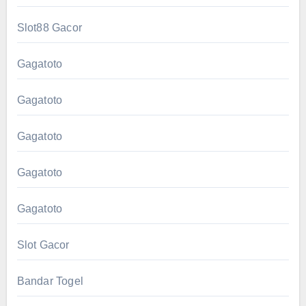
Slot88 Gacor
Gagatoto
Gagatoto
Gagatoto
Gagatoto
Gagatoto
Slot Gacor
Bandar Togel